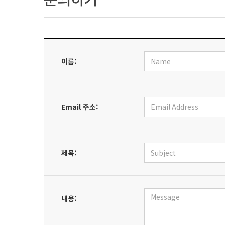
이름:
Email 주소:
제목:
내용: